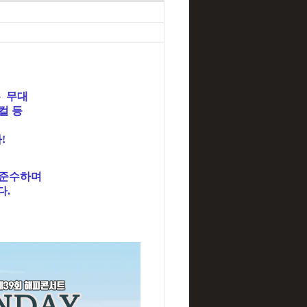
 무대
컬 등
!
 준수하며
다.