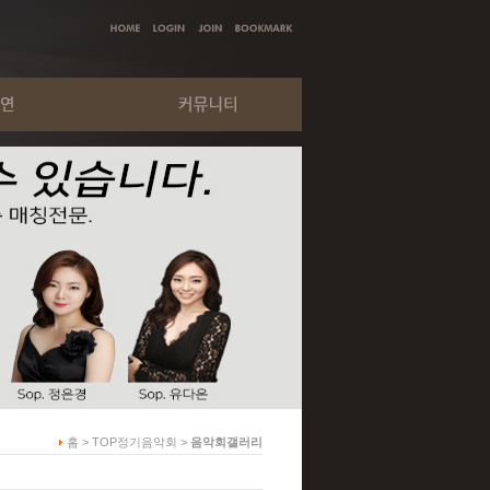
홈 > TOP정기음악회 >
음악회갤러리