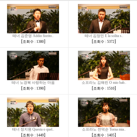
테너 김준영 Addio fiorito..
테너 김정민 E la solita s..
[
]
[
]
조회수 : 1380
조회수 : 5372
테너 노경복 사랑하는 마음
소프라노 김해린 O mio bab..
[
]
[
]
조회수 : 1390
조회수 : 1510
테너 정지원 Questa o quel..
소프라노 전덕순 Torna mia..
[
]
[
]
조회수 : 1449
조회수 : 1405