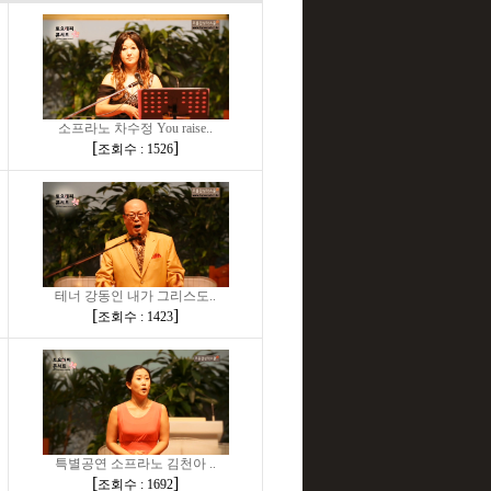
소프라노 차수정 You raise..
[
]
조회수 : 1526
테너 강동인 내가 그리스도..
[
]
조회수 : 1423
특별공연 소프라노 김천아 ..
[
]
조회수 : 1692