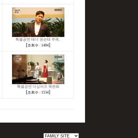
특별공연 테너 권순태 주께..
[
]
조회수 : 1494
특별공연 더싱어즈 목련화
[
]
조회수 : 1534