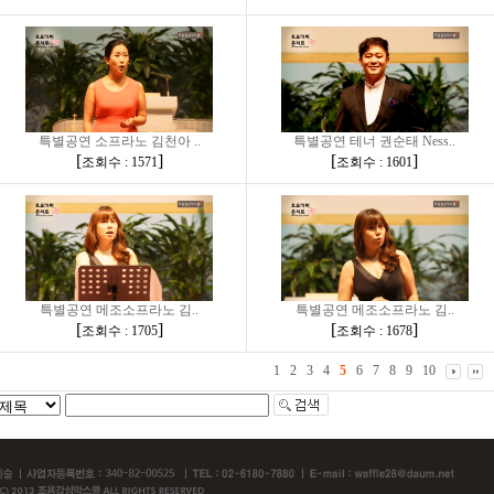
특별공연 소프라노 김천아 ..
특별공연 테너 권순태 Ness..
[
]
[
]
조회수 : 1571
조회수 : 1601
특별공연 메조소프라노 김..
특별공연 메조소프라노 김..
[
]
[
]
조회수 : 1705
조회수 : 1678
1
2
3
4
5
6
7
8
9
10